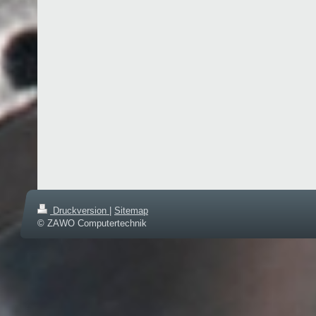
Druckversion
|
Sitemap
© ZAWO Computertechnik