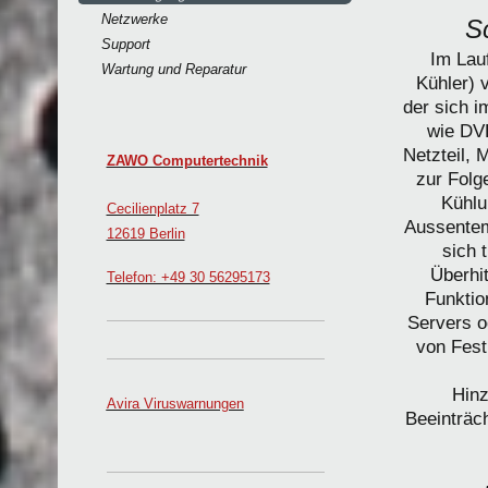
Netzwerke
S
Support
Im Lau
Wartung und Reparatur
Kühler) 
der sich 
wie DVD
Netzteil, 
ZAWO Computertechnik
zur Folg
Kühlu
Cecilienplatz 7
Aussentem
12619 Berlin
sich 
Überhi
Telefon: +49 30 56295173
Funktio
Servers o
von Fest
Hinz
Avira Viruswarnungen
Beeinträch